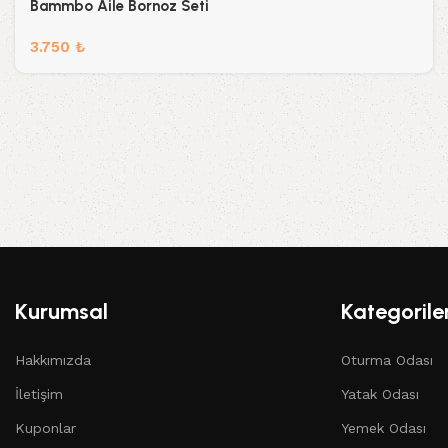
Bammbo Aile Bornoz Seti
3.750
₺
Kurumsal
Kategorile
Hakkımızda
Oturma Odası
İletişim
Yatak Odası
Kuponlar
Yemek Odası