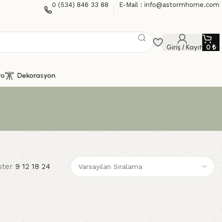
0 (534) 846 33 88
E-Mail : info@astormhome.com
Giriş / Kayıt
0
₺
yo
Dekorasyon
ster
9
12
18
24