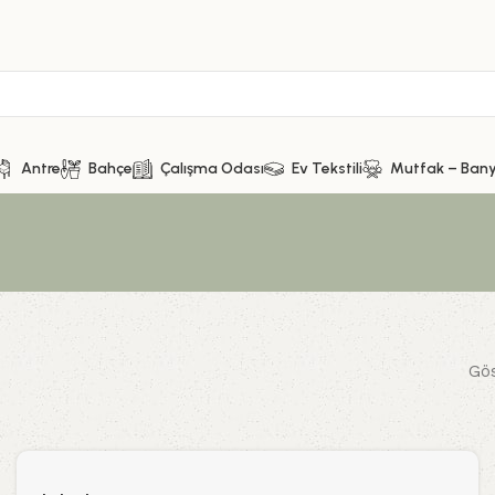
Antre
Bahçe
Çalışma Odası
Ev Tekstili
Mutfak – Ban
Gö