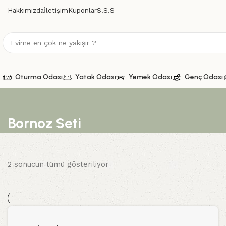
Hakkımızda
İletişim
Kuponlar
S.S.S
Oturma Odası
Yatak Odası
Yemek Odası
Genç Odası
Bornoz Seti
2 sonucun tümü gösteriliyor