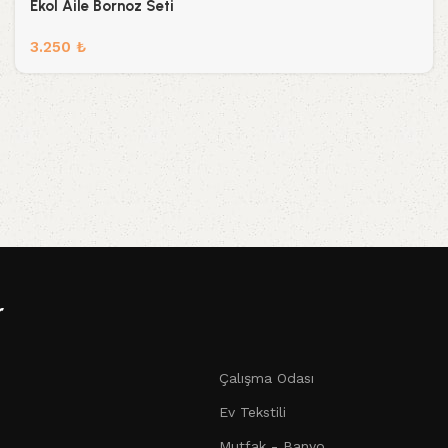
Ekol Aile Bornoz Seti
3.250
₺
r
Çalışma Odası
Ev Tekstili
Mutfak - Banyo