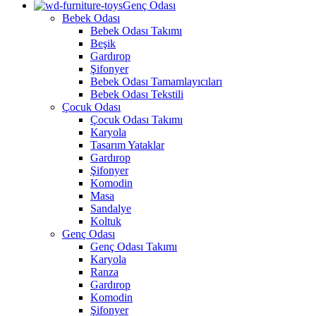
Genç Odası
Bebek Odası
Bebek Odası Takımı
Beşik
Gardırop
Şifonyer
Bebek Odası Tamamlayıcıları
Bebek Odası Tekstili
Çocuk Odası
Çocuk Odası Takımı
Karyola
Tasarım Yataklar
Gardırop
Şifonyer
Komodin
Masa
Sandalye
Koltuk
Genç Odası
Genç Odası Takımı
Karyola
Ranza
Gardırop
Komodin
Şifonyer