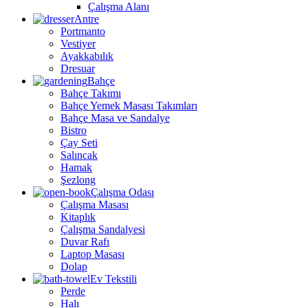
Çalışma Alanı
Antre
Portmanto
Vestiyer
Ayakkabılık
Dresuar
Bahçe
Bahçe Takımı
Bahçe Yemek Masası Takımları
Bahçe Masa ve Sandalye
Bistro
Çay Seti
Salıncak
Hamak
Şezlong
Çalışma Odası
Çalışma Masası
Kitaplık
Çalışma Sandalyesi
Duvar Rafı
Laptop Masası
Dolap
Ev Tekstili
Perde
Halı