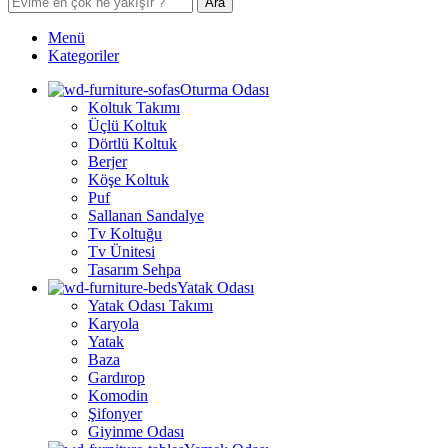
Ara
Menü
Kategoriler
Oturma Odası
Koltuk Takımı
Üçlü Koltuk
Dörtlü Koltuk
Berjer
Köşe Koltuk
Puf
Sallanan Sandalye
Tv Koltuğu
Tv Ünitesi
Tasarım Sehpa
Yatak Odası
Yatak Odası Takımı
Karyola
Yatak
Baza
Gardırop
Komodin
Şifonyer
Giyinme Odası