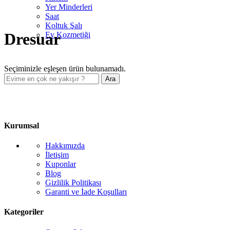
Yer Minderleri
Saat
Koltuk Şalı
Dresuar
Ev Kozmetiği
Seçiminizle eşleşen ürün bulunamadı.
Ara
Kurumsal
Hakkımızda
İletişim
Kuponlar
Blog
Gizlilik Politikası
Garanti ve İade Koşulları
Kategoriler