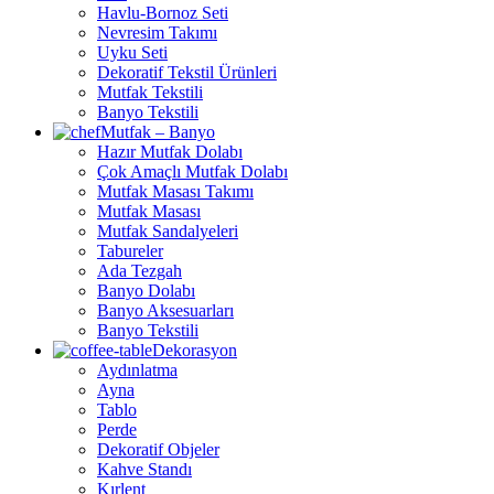
Havlu-Bornoz Seti
Nevresim Takımı
Uyku Seti
Dekoratif Tekstil Ürünleri
Mutfak Tekstili
Banyo Tekstili
Mutfak – Banyo
Hazır Mutfak Dolabı
Çok Amaçlı Mutfak Dolabı
Mutfak Masası Takımı
Mutfak Masası
Mutfak Sandalyeleri
Tabureler
Ada Tezgah
Banyo Dolabı
Banyo Aksesuarları
Banyo Tekstili
Dekorasyon
Aydınlatma
Ayna
Tablo
Perde
Dekoratif Objeler
Kahve Standı
Kırlent