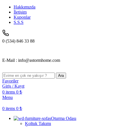
Hakkımızda
İletişim
Kuponlar
S.S.S
0 (534) 846 33 88
E-Mail : info@astormhome.com
Ara
Favoriler
Giriş / Kayıt
0
items
0
₺
Menu
0
items
0
₺
Oturma Odası
Koltuk Takımı