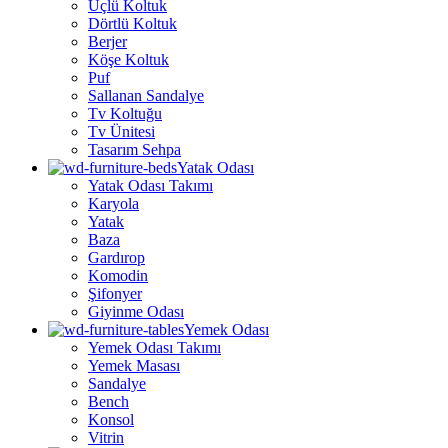
Üçlü Koltuk
Dörtlü Koltuk
Berjer
Köşe Koltuk
Puf
Sallanan Sandalye
Tv Koltuğu
Tv Ünitesi
Tasarım Sehpa
Yatak Odası
Yatak Odası Takımı
Karyola
Yatak
Baza
Gardırop
Komodin
Şifonyer
Giyinme Odası
Yemek Odası
Yemek Odası Takımı
Yemek Masası
Sandalye
Bench
Konsol
Vitrin