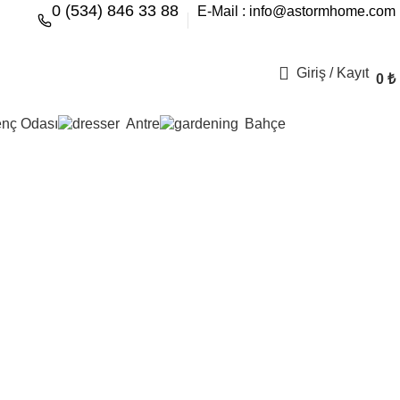
0 (534) 846 33 88
E-Mail : info@astormhome.com
Giriş / Kayıt
0
₺
nç Odası
Antre
Bahçe