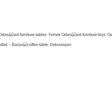
Odası
Yemek Odası
Ge
tfak – Banyo
Dekorasyon