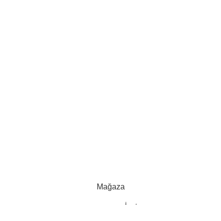
Çalışma Odası
Ev Tekstili
Mutfak - Banyo
dası
Dekorasyon
Ofis Mobilyaları
|
En Soft
| Tarafından Yapıldı.
Mağaza
İnstagram