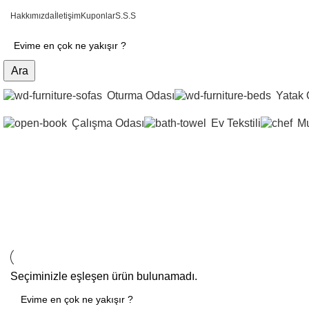
Hakkımızda
İletişim
Kuponlar
S.S.S
Ara
Oturma Odası
Yatak 
Çalışma Odası
Ev Tekstili
Mu
Şifonyer
Seçiminizle eşleşen ürün bulunamadı.