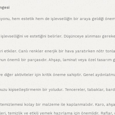
ngesi
asyonu, hem estetik hem de işlevselliğin bir araya geldiği ön
 işlevselliğini ve estetiğini belirler. Düşünceye alınması ge
i etkiler. Canlı renkler enerjik bir hava yaratırken nötr tonl
n önemli bir parçasıdır. Ahşap, laminat veya özel tasarım gi
iğer aktiviteler için kritik öneme sahiptir. Genel aydınlat
u kişiselleştirmenin bir yoludur. Tencereler, tabaklar, barda
emizlemesi kolay bir malzeme ile kaplanmalıdır. Karo, ahşap,
i, temizlik ve etkili yemek hazırlama için önemlidir. Raflar