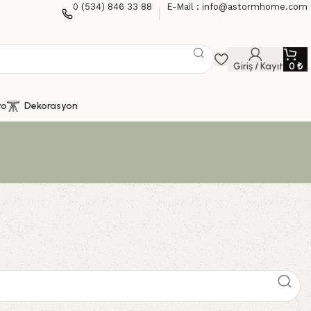
0 (534) 846 33 88
E-Mail : info@astormhome.com
Giriş / Kayıt
0
₺
yo
Dekorasyon