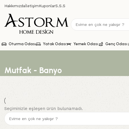
Hakkımızda
İletişim
Kuponlar
S.S.S
Oturma Odası
Yatak Odası
Yemek Odası
Genç Odası
Mutfak - Banyo
Seçiminizle eşleşen ürün bulunamadı.