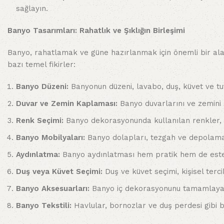
sağlayın.
Banyo Tasarımları: Rahatlık ve Şıklığın Birleşimi
Banyo, rahatlamak ve güne hazırlanmak için önemli bir alan 
bazı temel fikirler:
Banyo Düzeni:
Banyonun düzeni, lavabo, duş, küvet ve tuv
Duvar ve Zemin Kaplaması:
Banyo duvarlarını ve zemini 
Renk Seçimi:
Banyo dekorasyonunda kullanılan renkler, ra
Banyo Mobilyaları:
Banyo dolapları, tezgah ve depolama 
Aydınlatma:
Banyo aydınlatması hem pratik hem de estetik 
Duş veya Küvet Seçimi:
Duş ve küvet seçimi, kişisel ter
Banyo Aksesuarları:
Banyo iç dekorasyonunu tamamlayan a
Banyo Tekstili:
Havlular, bornozlar ve duş perdesi gibi 