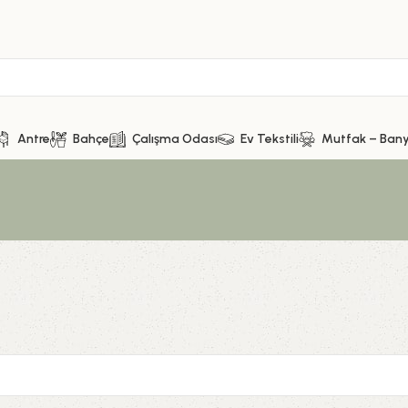
Antre
Bahçe
Çalışma Odası
Ev Tekstili
Mutfak – Ban