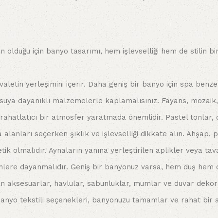
olduğu için banyo tasarımı, hem işlevselliği hem de stilin bi
aletin yerleşimini içerir. Daha geniş bir banyo için spa benze
suya dayanıklı malzemelerle kaplamalısınız. Fayans, mozaik,
hatlatıcı bir atmosfer yaratmada önemlidir. Pastel tonlar, de
alanları seçerken şıklık ve işlevselliği dikkate alın. Ahşap
olmalıdır. Aynaların yanına yerleştirilen aplikler veya tavan
cihlere dayanmalıdır. Geniş bir banyonuz varsa, hem duş hem 
ksesuarlar, havlular, sabunluklar, mumlar ve duvar dekorasy
banyo tekstili seçenekleri, banyonuzu tamamlar ve rahat bir 