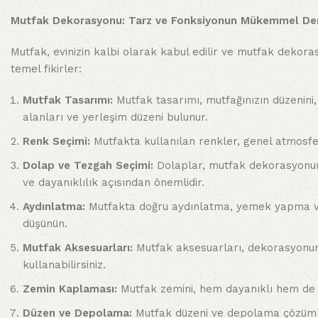
Mutfak Dekorasyonu: Tarz ve Fonksiyonun Mükemmel De
Mutfak, evinizin kalbi olarak kabul edilir ve mutfak dekor
temel fikirler:
Mutfak Tasarımı:
Mutfak tasarımı, mutfağınızın düzenini,
alanları ve yerleşim düzeni bulunur.
Renk Seçimi:
Mutfakta kullanılan renkler, genel atmosfer
Dolap ve Tezgah Seçimi:
Dolaplar, mutfak dekorasyonunu
ve dayanıklılık açısından önemlidir.
Aydınlatma:
Mutfakta doğru aydınlatma, yemek yapma ve d
düşünün.
Mutfak Aksesuarları:
Mutfak aksesuarları, dekorasyonunuz
kullanabilirsiniz.
Zemin Kaplaması:
Mutfak zemini, hem dayanıklı hem de t
Düzen ve Depolama:
Mutfak düzeni ve depolama çözümler