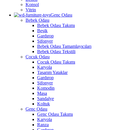
Konsol
Vitrin
Genç Odası
Bebek Odası
Bebek Odası Takımı
Beşik
Gardırop
Şifonyer
Bebek Odası Tamamlayıcıları
Bebek Odası Tekstili
Çocuk Odası
Çocuk Odası Takımı
Karyola
Tasarım Yataklar
Gardırop
Şifonyer
Komodin
Masa
Sandalye
Koltuk
Genç Odası
Genç Odası Takımı
Karyola
Ranza
Gardırop