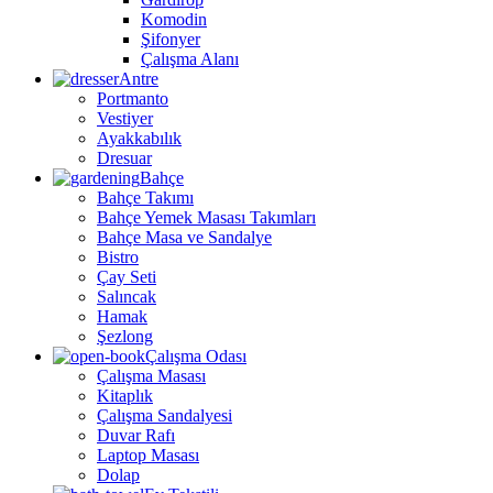
Komodin
Şifonyer
Çalışma Alanı
Antre
Portmanto
Vestiyer
Ayakkabılık
Dresuar
Bahçe
Bahçe Takımı
Bahçe Yemek Masası Takımları
Bahçe Masa ve Sandalye
Bistro
Çay Seti
Salıncak
Hamak
Şezlong
Çalışma Odası
Çalışma Masası
Kitaplık
Çalışma Sandalyesi
Duvar Rafı
Laptop Masası
Dolap