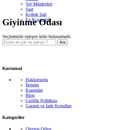
Yer Minderleri
Saat
Koltuk Şalı
Giyinme Odası
Ev Kozmetiği
Seçiminizle eşleşen ürün bulunamadı.
Ara
Kurumsal
Hakkımızda
İletişim
Kuponlar
Blog
Gizlilik Politikası
Garanti ve İade Koşulları
Kategoriler
Oturma Odası