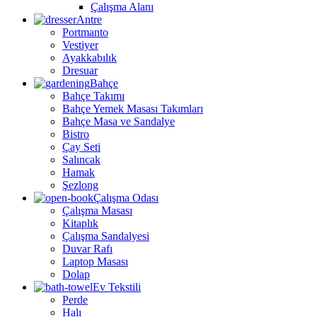
Çalışma Alanı
Antre
Portmanto
Vestiyer
Ayakkabılık
Dresuar
Bahçe
Bahçe Takımı
Bahçe Yemek Masası Takımları
Bahçe Masa ve Sandalye
Bistro
Çay Seti
Salıncak
Hamak
Şezlong
Çalışma Odası
Çalışma Masası
Kitaplık
Çalışma Sandalyesi
Duvar Rafı
Laptop Masası
Dolap
Ev Tekstili
Perde
Halı