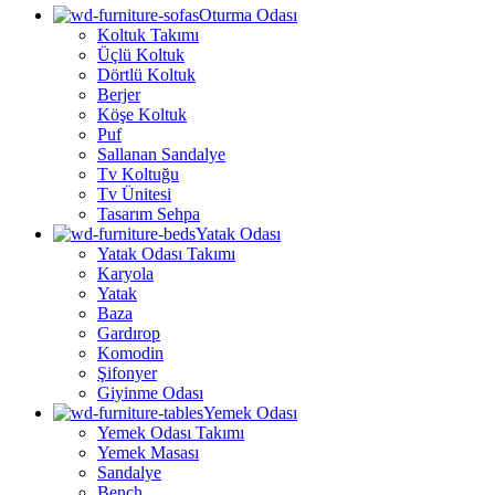
Oturma Odası
Koltuk Takımı
Üçlü Koltuk
Dörtlü Koltuk
Berjer
Köşe Koltuk
Puf
Sallanan Sandalye
Tv Koltuğu
Tv Ünitesi
Tasarım Sehpa
Yatak Odası
Yatak Odası Takımı
Karyola
Yatak
Baza
Gardırop
Komodin
Şifonyer
Giyinme Odası
Yemek Odası
Yemek Odası Takımı
Yemek Masası
Sandalye
Bench