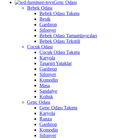
Genç Odası
Bebek Odası
Bebek Odası Takımı
Beşik
Gardırop
Şifonyer
Bebek Odası Tamamlayıcıları
Bebek Odası Tekstili
Çocuk Odası
Çocuk Odası Takımı
Karyola
Tasarım Yataklar
Gardırop
Şifonyer
Komodin
Masa
Sandalye
Koltuk
Genç Odası
Genç Odası Takımı
Karyola
Ranza
Gardırop
Komodin
Şifonyer