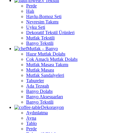
Ev Tekstili
Perde
Halı
Havlu-Bornoz Seti
Nevresim Takımı
Uyku Seti
Dekoratif Tekstil Ürünleri
Mutfak Tekstili
Banyo Tekstili
Mutfak – Banyo
Hazır Mutfak Dolabı
Çok Amaçlı Mutfak Dolabı
Mutfak Masası Takımı
Mutfak Masası
Mutfak Sandalyeleri
Tabureler
Ada Tezgah
Banyo Dolabı
Banyo Aksesuarları
Banyo Tekstili
Dekorasyon
Aydınlatma
Ayna
Tablo
Perde