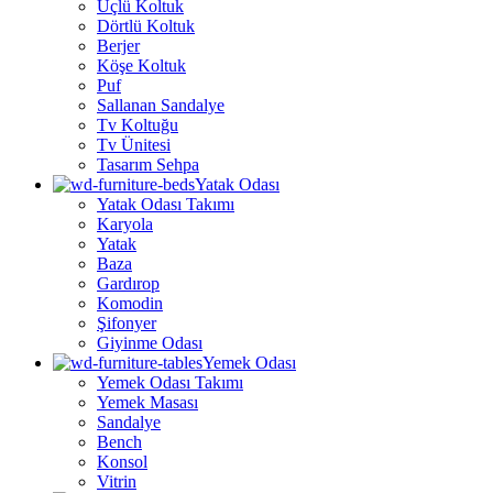
Üçlü Koltuk
Dörtlü Koltuk
Berjer
Köşe Koltuk
Puf
Sallanan Sandalye
Tv Koltuğu
Tv Ünitesi
Tasarım Sehpa
Yatak Odası
Yatak Odası Takımı
Karyola
Yatak
Baza
Gardırop
Komodin
Şifonyer
Giyinme Odası
Yemek Odası
Yemek Odası Takımı
Yemek Masası
Sandalye
Bench
Konsol
Vitrin