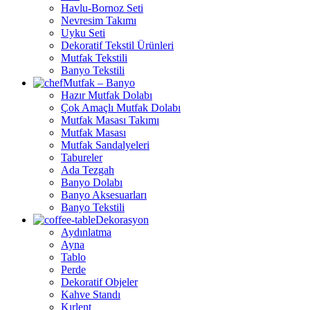
Havlu-Bornoz Seti
Nevresim Takımı
Uyku Seti
Dekoratif Tekstil Ürünleri
Mutfak Tekstili
Banyo Tekstili
Mutfak – Banyo
Hazır Mutfak Dolabı
Çok Amaçlı Mutfak Dolabı
Mutfak Masası Takımı
Mutfak Masası
Mutfak Sandalyeleri
Tabureler
Ada Tezgah
Banyo Dolabı
Banyo Aksesuarları
Banyo Tekstili
Dekorasyon
Aydınlatma
Ayna
Tablo
Perde
Dekoratif Objeler
Kahve Standı
Kırlent