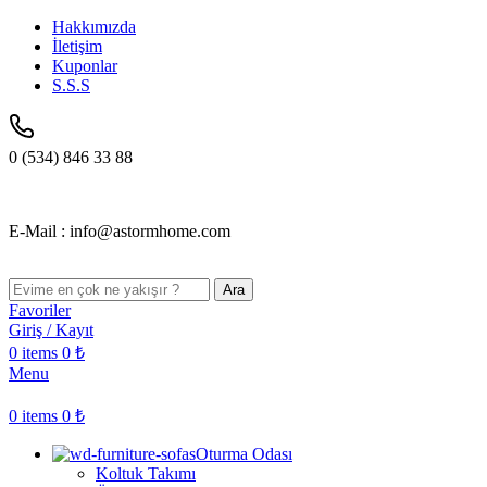
Hakkımızda
İletişim
Kuponlar
S.S.S
0 (534) 846 33 88
E-Mail : info@astormhome.com
Ara
Favoriler
Giriş / Kayıt
0
items
0
₺
Menu
0
items
0
₺
Oturma Odası
Koltuk Takımı