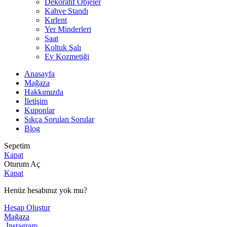
Dekoratif Objeler
Kahve Standı
Kırlent
Yer Minderleri
Saat
Koltuk Şalı
Ev Kozmetiği
Anasayfa
Mağaza
Hakkımızda
İletişim
Kuponlar
Sıkça Sorulan Sorular
Blog
Sepetim
Kapat
Oturum Aç
Kapat
Henüz hesabınız yok mu?
Hesap Oluştur
Mağaza
İnstagram