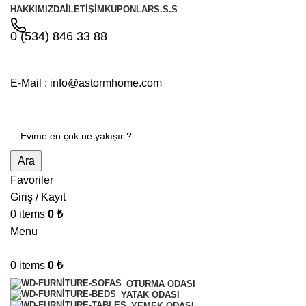
HAKKIMIZDA
İLETIŞIM
KUPONLAR
S.S.S
0 (534) 846 33 88
E-Mail : info@astormhome.com
Ara
Favoriler
Giriş / Kayıt
0
items
0
₺
Menu
0
items
0
₺
OTURMA ODASI
YATAK ODASI
YEMEK ODASI