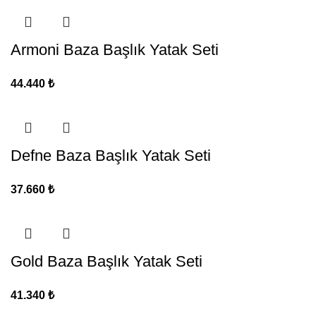
Armoni Baza Başlık Yatak Seti
44.440
₺
Defne Baza Başlık Yatak Seti
37.660
₺
Gold Baza Başlık Yatak Seti
41.340
₺