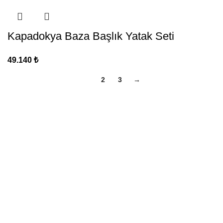
Kapadokya Baza Başlık Yatak Seti
49.140
₺
1
2
3
→
Çalışma Odası
Ev Tekstili