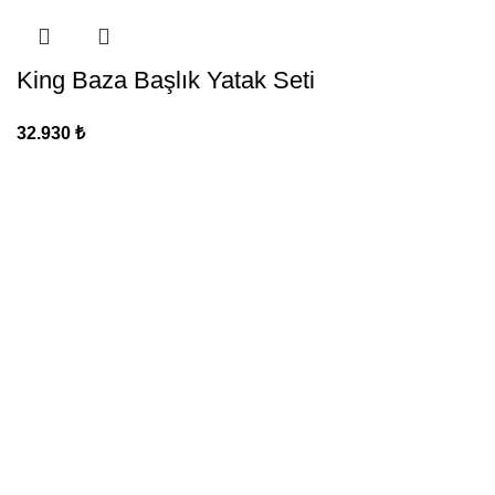
King Baza Başlık Yatak Seti
32.930
₺
Takip Et :