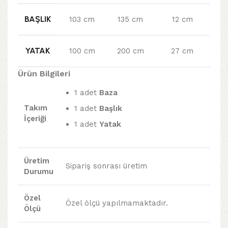
BAŞLIK
103 cm
135 cm
12 cm
YATAK
100 cm
200 cm
27 cm
Ürün Bilgileri
1 adet
Baza
Takım
1 adet
Başlık
İçeriği
1 adet
Yatak
Üretim
Sipariş sonrası üretim
Durumu
Özel
Özel ölçü yapılmamaktadır.
Ölçü