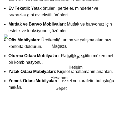
Ev Tekstili:
Yatak örtüleri, perdeler, minderler ve
Takip Et :
bornozlar gibi ev tekstili ürünleri.
Mutfak ve Banyo Mobilyaları:
Mutfak ve banyonuz için
2023-2024 CREATED BY |
Astorm Home Design
| Tüm Hakları
estetik ve fonksiyonel çözümler.
Saklıdır. |
En Soft
| Tarafından Yapıldı.
Ofis Mobilyaları:
Üretkenliği artırın ve çalışma alanınızı
Mağaza
konforla doldurun.
Oturma Odası Mobilyaları:
Rahatlık ve stilin mükemmel
İnstagram
bir kombinasyonu.
İletişim
Yatak Odası Mobilyaları:
Kişisel rahatlamanın anahtarı.
Hesabım
Yemek Odası Mobilyaları:
Lezzet ve zarafetin buluştuğu
mekân.
Sepet
İnegöl Mobilyası Geleneği: Kalite ve Zanaatkarlık
Astorm Home olarak, İnegöl mobilya geleneğini
sürdürmekten gurur duyuyoruz. İnegöl, mobilya