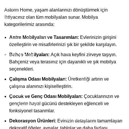
Kuponlar
Astorm Home, yaşam alanlarınızı dönüştürmek için
ihtiyacınız olan tüm mobilyaları sunar. Mobilya
Blog
kategorilerimiz arasında:
Gizlilik Politikası
Antre Mobilyaları ve Tasarımları:
Evlerinizin girişini
Garanti ve İade Koşulları
özelleştirin ve misafirlerinizi şık bir şekilde karşılayın.
Kategoriler
Bahçe Mobilyaları:
Açık hava keyfini zirveye taşıyın.
Bahçeniz veya terasınız için dayanıklı ve şık mobilya
seçenekleri.
Oturma Odası
Çalışma Odası Mobilyaları:
Üretkenliği artırın ve
Çalışma Odası
Yatak Odası
çalışma alanınızı kişiselleştirin.
Ev Tekstili
Yemek Odası
Çocuk ve Genç Odası Mobilyaları:
Çocuklarınızın ve
Mutfak - Banyo
gençlerin hayal gücünü destekleyen eğlenceli ve
Çocuk - Genç Odası
Dekorasyon
fonksiyonel tasarımlar.
Antre
Ofis Mobilyaları
Dekorasyon Ürünleri:
Evinizin detaylarını tamamlayan
Bahçe
dekoratif öğeler, aynalar, tablolar ve daha fazlası.