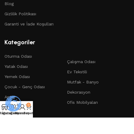
Blog
Gizlilik Politikası
Garanti ve İade Koşulları
Kategoriler
Oturma Odası
Çalışma Odası
Yatak Odası
Ev Tekstili
Yemek Odası
Mutfak - Banyo
Çocuk - Genç Odası
Dekorasyon
Antre
Ofis Mobilyaları
0
Bahçe
Mağaza
İnstagram
İletişim
Hesabım
Sepet
Takip Et :