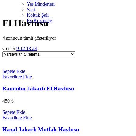
Yer Minderleri
Saat
Koltuk Şalı
El Havlusu
Ev Kozmetiği
4 sonucun tümü gösteriliyor
Göster
9
12
18
24
Sepete Ekle
Favorilere Ekle
Bammbo Jakarlı El Havlusu
450
₺
Sepete Ekle
Favorilere Ekle
Hazal Jakarlı Mutfak Havlusu