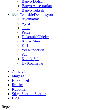
Banyo Dolabı
Banyo Aksesuarları
Banyo Tekstili
Dekorasyon
Aydınlatma
Ayna
Tablo
Perde
Dekoratif Objeler
Kahve Standı
Kırlent
Yer Minderleri
Saat
Koltuk Şalı
Ev Kozmetiği
Anasayfa
Mağaza
Hakkımızda
İletişim
Kuponlar
Sıkça Sorulan Sorular
Blog
Sepetim