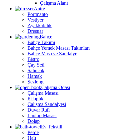
Çalışma Alanı
Antre
Portmanto
Vestiyer
Ayakkabılık
Dresuar
Bahçe
Bahçe Takımı
Bahçe Yemek Masası Takımları
Bahçe Masa ve Sandalye
Bistro
Çay Seti
Salıncak
Hamak
Şezlong
Çalışma Odası
Çalışma Masası
Kitaplık
Çalışma Sandalyesi
Duvar Rafı
Laptop Masası
Dolap
Ev Tekstili
Perde
Halı