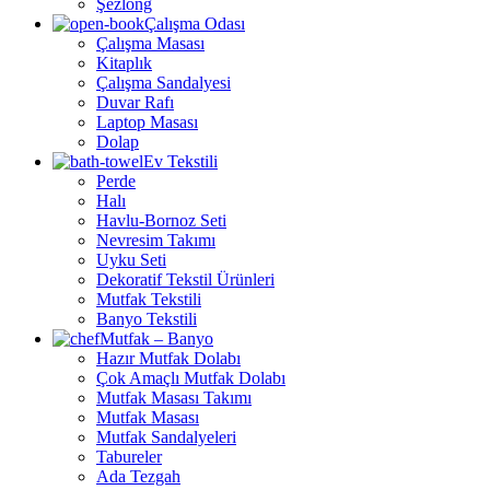
Şezlong
Çalışma Odası
Çalışma Masası
Kitaplık
Çalışma Sandalyesi
Duvar Rafı
Laptop Masası
Dolap
Ev Tekstili
Perde
Halı
Havlu-Bornoz Seti
Nevresim Takımı
Uyku Seti
Dekoratif Tekstil Ürünleri
Mutfak Tekstili
Banyo Tekstili
Mutfak – Banyo
Hazır Mutfak Dolabı
Çok Amaçlı Mutfak Dolabı
Mutfak Masası Takımı
Mutfak Masası
Mutfak Sandalyeleri
Tabureler
Ada Tezgah