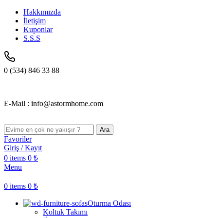
Hakkımızda
İletişim
Kuponlar
S.S.S
0 (534) 846 33 88
E-Mail : info@astormhome.com
Ara
Favoriler
Giriş / Kayıt
0
items
0
₺
Menu
0
items
0
₺
Oturma Odası
Koltuk Takımı