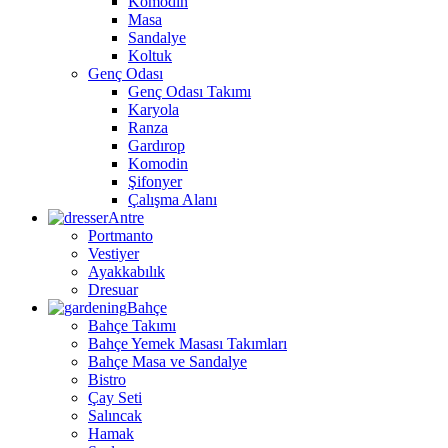
Komodin
Masa
Sandalye
Koltuk
Genç Odası
Genç Odası Takımı
Karyola
Ranza
Gardırop
Komodin
Şifonyer
Çalışma Alanı
Antre
Portmanto
Vestiyer
Ayakkabılık
Dresuar
Bahçe
Bahçe Takımı
Bahçe Yemek Masası Takımları
Bahçe Masa ve Sandalye
Bistro
Çay Seti
Salıncak
Hamak