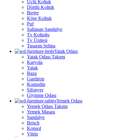
Üçlü Koltuk
Dörtlü Koltuk
Berjer
Köşe Koltuk
Puf
Sallanan Sandalye
Tv Koltuğu
Tv Ünitesi
Tasarım Sehpa
Yatak Odası
Yatak Odası Takımı
Karyola
Yatak
Baza
Gardırop
Komodin
Şifonyer
Giyinme Odası
Yemek Odası
Yemek Odası Takımı
Yemek Masası
Sandalye
Bench
Konsol
Vitrin