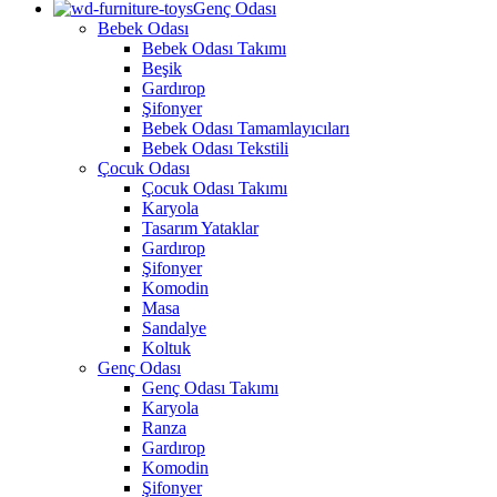
Genç Odası
Bebek Odası
Bebek Odası Takımı
Beşik
Gardırop
Şifonyer
Bebek Odası Tamamlayıcıları
Bebek Odası Tekstili
Çocuk Odası
Çocuk Odası Takımı
Karyola
Tasarım Yataklar
Gardırop
Şifonyer
Komodin
Masa
Sandalye
Koltuk
Genç Odası
Genç Odası Takımı
Karyola
Ranza
Gardırop
Komodin
Şifonyer