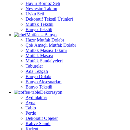
Havlu-Bornoz Seti
Nevresim Takımı
Uyku Seti
Dekoratif Tekstil Ürünleri
Mutfak Tekstili
Banyo Tekstili
Mutfak – Banyo
Hazır Mutfak Dolabı
Çok Amaçlı Mutfak Dolabı
Mutfak Masası Takımı
Mutfak Masası
Mutfak Sandalyeleri
Tabureler
Ada Tezgah
Banyo Dolabı
Banyo Aksesuarları
Banyo Tekstili
Dekorasyon
Aydınlatma
Ayna
Tablo
Perde
Dekoratif Objeler
Kahve Standı
Kırlent