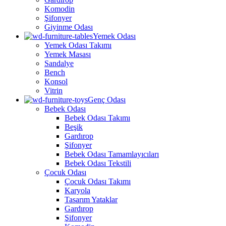
Komodin
Şifonyer
Giyinme Odası
Yemek Odası
Yemek Odası Takımı
Yemek Masası
Sandalye
Bench
Konsol
Vitrin
Genç Odası
Bebek Odası
Bebek Odası Takımı
Beşik
Gardırop
Şifonyer
Bebek Odası Tamamlayıcıları
Bebek Odası Tekstili
Çocuk Odası
Çocuk Odası Takımı
Karyola
Tasarım Yataklar
Gardırop
Şifonyer