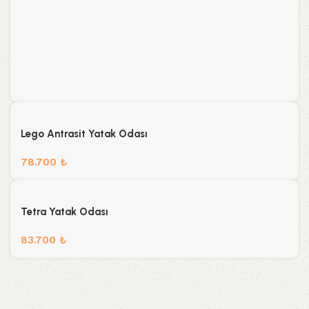
Lego Antrasit Yatak Odası
78.700
₺
Tetra Yatak Odası
83.700
₺