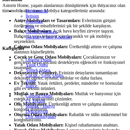
Astorm Home, yaşam alanlarınızı dönüştürmek için ihtiyacınız olan
tüm mobilyaları sunar. Mobilya kategorilerimiz arasında:
Hakkımızda
İletişim
Antre Mobilyaları ve Tasarımları:
Evlerinizin girişini
Kuponlar
özelleştirin ve misafirlerinizi şık bir şekilde karşılayın.
Blog
Bahçe Mobilyaları:
Açık hava keyfini zirveye taşıyın.
Gizlilik Politikası
Bahçeniz veya terasınız için dayanıklı ve şık mobilya
Garanti ve İade Koşulları
seçenekleri.
Çalışma Odası Mobilyaları:
Üretkenliği artırın ve çalışma
Kategoriler
alanınızı kişiselleştirin.
Çocuk ve Genç Odası Mobilyaları:
Çocuklarınızın ve
Oturma Odası
gençlerin hayal gücünü destekleyen eğlenceli ve fonksiyonel
Yatak Odası
tasarımlar.
Yemek Odası
Dekorasyon Ürünleri:
Evinizin detaylarını tamamlayan
Çocuk - Genç Odası
dekoratif öğeler, aynalar, tablolar ve daha fazlası.
Antre
Ev Tekstili:
Yatak örtüleri, perdeler, minderler ve bornozlar
Bahçe
gibi ev tekstili ürünleri.
Mutfak ve Banyo Mobilyaları:
Mutfak ve banyonuz için
Çalışma Odası
estetik ve fonksiyonel çözümler.
Ev Tekstili
Ofis Mobilyaları:
Üretkenliği artırın ve çalışma alanınızı
Mutfak - Banyo
konforla doldurun.
Dekorasyon
Oturma Odası Mobilyaları:
Rahatlık ve stilin mükemmel bir
Ofis Mobilyaları
kombinasyonu.
Yatak Odası Mobilyaları:
Kişisel rahatlamanın anahtarı.