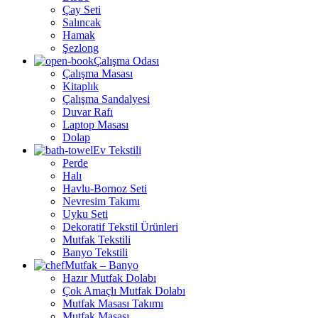
Çay Seti
Salıncak
Hamak
Şezlong
Çalışma Odası
Çalışma Masası
Kitaplık
Çalışma Sandalyesi
Duvar Rafı
Laptop Masası
Dolap
Ev Tekstili
Perde
Halı
Havlu-Bornoz Seti
Nevresim Takımı
Uyku Seti
Dekoratif Tekstil Ürünleri
Mutfak Tekstili
Banyo Tekstili
Mutfak – Banyo
Hazır Mutfak Dolabı
Çok Amaçlı Mutfak Dolabı
Mutfak Masası Takımı
Mutfak Masası