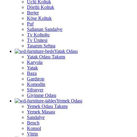
Üçlü Koltuk
Dörtlü Koltuk
Berjer
Köşe Koltuk
Puf
Sallanan Sandalye
Tv Koltuğu
Tv Ünitesi
Tasarım Sehpa
Yatak Odası
Yatak Odası Takımı
Karyola
Yatak
Baza
Gardırop
Komodin
Şifonyer
Giyinme Odası
Yemek Odası
Yemek Odası Takımı
Yemek Masası
Sandalye
Bench
Konsol
Vitrin