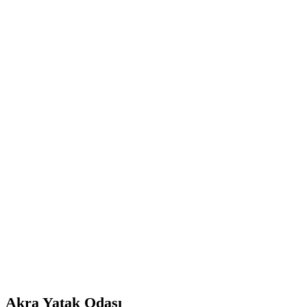
Büyütmek için tıklayın
Akra Yatak Odası