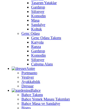
Tasarım Yataklar
Gardırop
Şifonyer
Komodin
Masa
Sandalye
Koltuk
Genç Odası
Genç Odası Takımı
Karyola
Ranza
Gardırop
Komodin
Şifonyer
Çalışma Alanı
Antre
Portmanto
Vestiyer
Ayakkabılık
Dresuar
Bahçe
Bahçe Takımı
Bahçe Yemek Masası Takımları
Bahçe Masa ve Sandalye
Bistro