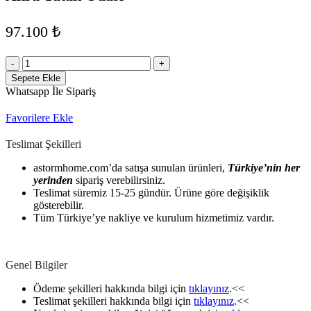
97.100
₺
Akra
Yatak
Sepete Ekle
Odası
Whatsapp İle Sipariş
adet
Favorilere Ekle
Teslimat Şekilleri
astormhome.com’da satışa sunulan ürünleri,
Türkiye’nin her
yerinden
sipariş verebilirsiniz.
Teslimat süremiz 15-25 gündür. Ürüne göre değişiklik
gösterebilir.
Tüm Türkiye’ye nakliye ve kurulum hizmetimiz vardır.
Genel Bilgiler
Ödeme şekilleri hakkında bilgi için
tıklayınız
.<<
Teslimat şekilleri hakkında bilgi için
tıklayınız
.<<