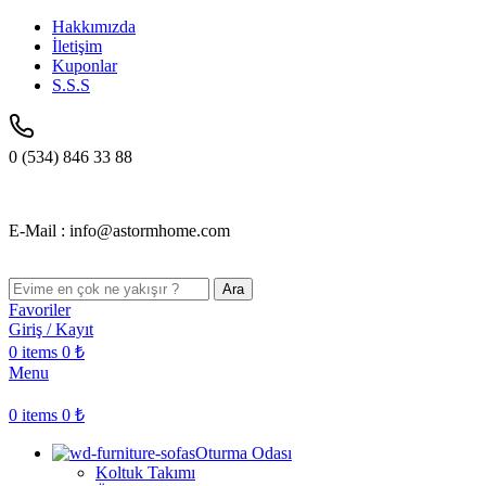
Hakkımızda
İletişim
Kuponlar
S.S.S
0 (534) 846 33 88
E-Mail : info@astormhome.com
Ara
Favoriler
Giriş / Kayıt
0
items
0
₺
Menu
0
items
0
₺
Oturma Odası
Koltuk Takımı