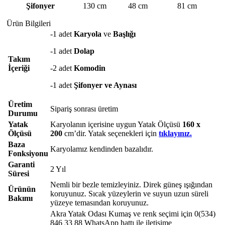
Şifonyer
130 cm
48 cm
81 cm
Ürün Bilgileri
-1 adet
Karyola
ve
Başlığı
-1 adet
Dolap
Takım
İçeriği
-2 adet
Komodin
-1 adet
Şifonyer ve Aynası
Üretim
Sipariş sonrası üretim
Durumu
Yatak
Karyolanın içerisine uygun Yatak Ölçüsü
160 x
Ölçüsü
200
cm’dir. Yatak seçenekleri için
tıklayınız.
Baza
Karyolamız kendinden bazalıdır.
Fonksiyonu
Garanti
2 Yıl
Süresi
Nemli bir bezle temizleyiniz. Direk güneş ışığından
Ürünün
koruyunuz. Sıcak yüzeylerin ve suyun uzun süreli
Bakımı
yüzeye temasından koruyunuz.
Akra Yatak Odası Kumaş ve renk seçimi için 0(534)
846 33 88 WhatsApp hattı ile iletişime