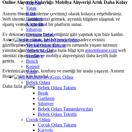
Online Alışveriş Kolaylığı: Mobilya Alışverişi Artık Daha Kolay
Karyola
Yatak
Baza
Astorm Home ürünlerine çevrimiçi olarak kolayca erişebilirsiniz.
Gardırop
Web sitemiz, ürünlerimizi görmek, ayrıntılı bilgilere ulaşmak ve
Komodin
sipariş vermek için ideal bir platform sunar.
Şifonyer
Ev dekorasyonunuzu hayal ettiğiniz gibi yapmak için bize katılın.
Giyinme Odası
Astorm Home olarak, her bir parçamızın sadece evinizi
Yemek Odası
güzelleştirmekle kalmayacağını, aynı zamanda yaşam tarzınızı
Yemek Odası Takımı
yansıtacağını biliyoruz. Daha fazla bilgi için
astormhome.com
web
Yemek Masası
sitemizi ziyaret edin ve mobilya alışverişinizi daha keyifli hale
Sandalye
getirin.
Bench
Konsol
Evlerinizi özel kılın, konforu ve estetiği bir arada yaşayın. Astorm
Vitrin
Home, sizin için burada!
Genç Odası
Bebek Odası
Daha fazla göster
Bebek Odası Takımı
Beşik
Gardırop
Şifonyer
Bebek Odası Tamamlayıcıları
Bebek Odası Tekstili
Çocuk Odası
Çocuk Odası Takımı
Karyola