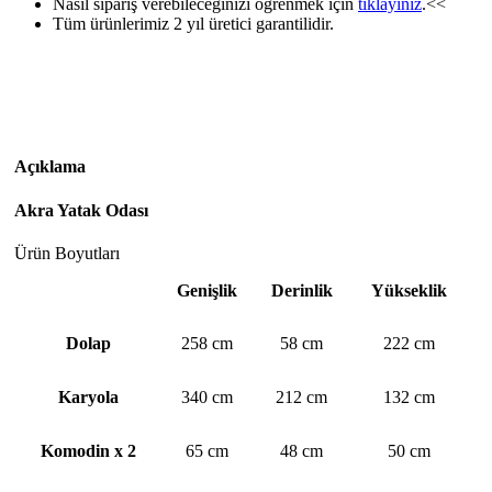
Nasıl sipariş verebileceğinizi öğrenmek için
tıklayınız
.<<
Tüm ürünlerimiz 2 yıl üretici garantilidir.
Açıklama
Akra Yatak Odası
Ürün Boyutları
Genişlik
Derinlik
Yükseklik
Dolap
258 cm
58 cm
222 cm
Karyola
340 cm
212 cm
132 cm
Komodin x 2
65 cm
48 cm
50 cm