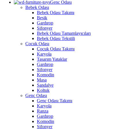
Genç Odası
Bebek Odası
Bebek Odası Takımı
Beşik
Gardırop
Şifonyer
Bebek Odası Tamamlayıcıları
Bebek Odası Tekstili
Çocuk Odası
Çocuk Odası Takımı
Karyola
Tasarım Yataklar
Gardırop
Şifonyer
Komodin
Masa
Sandalye
Koltuk
Genç Odası
Genç Odası Takımı
Karyola
Ranza
Gardırop
Komodin
Şifonyer