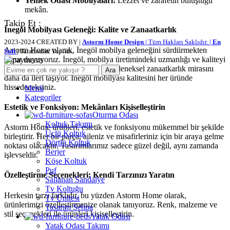
Yemek Odası Mobilyaları:
Lezzet ve zarafetin buluştuğu
mekân.
Takip Et :
İnegöl Mobilyası Geleneği: Kalite ve Zanaatkarlık
2023-2024 CREATED BY |
Astorm Home Design
| Tüm Hakları Saklıdır. |
En
Astorm Home olarak, İnegöl mobilya geleneğini sürdürmekten
Soft
| Tarafından Yapıldı.
gurur duyuyoruz. İnegöl, mobilya üretimindeki uzmanlığı ve kaliteyi
temsil ediyor. Her ürünümüz, bu geleneksel zanaatkarlık mirasını
Ara
daha da ileri taşıyor. İnegöl mobilyası kalitesini her üründe
hissedeceksiniz.
Menü
Kategoriler
Estetik ve Fonksiyon: Mekânları Kişiselleştirin
Oturma Odası
Koltuk Takımı
Astorm Home ürünleri, estetik ve fonksiyonu mükemmel bir şekilde
Üçlü Koltuk
birleştirir. Her bir parça, aileniz ve misafirleriniz için bir araya gelme
Dörtlü Koltuk
noktası olacaktır. Tasarımlarımız sadece güzel değil, aynı zamanda
Berjer
işlevseldir.
Köşe Koltuk
Puf
Özelleştirme Seçenekleri: Kendi Tarzınızı Yaratın
Sallanan Sandalye
Tv Koltuğu
Herkesin tarzı farklıdır, bu yüzden Astorm Home olarak,
Tv Ünitesi
ürünlerimizi özelleştirmenize olanak tanıyoruz. Renk, malzeme ve
Tasarım Sehpa
stil seçenekleri ile ürünleri kişiselleştirin.
Yatak Odası
Yatak Odası Takımı