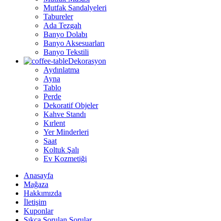
Mutfak Sandalyeleri
Tabureler
Ada Tezgah
Banyo Dolabı
Banyo Aksesuarları
Banyo Tekstili
Dekorasyon
Aydınlatma
Ayna
Tablo
Perde
Dekoratif Objeler
Kahve Standı
Kırlent
Yer Minderleri
Saat
Koltuk Şalı
Ev Kozmetiği
Anasayfa
Mağaza
Hakkımızda
İletişim
Kuponlar
Sıkça Sorulan Sorular