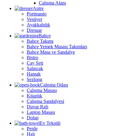
Çalışma Alanı
Antre
Portmanto
Vestiyer
Ayakkabılık
Dresuar
Bahçe
Bahçe Takımı
Bahçe Yemek Masası Takımları
Bahçe Masa ve Sandalye
Bistro
Çay Seti
Salıncak
Hamak
Şezlong
Çalışma Odası
Çalışma Masası
Kitaplık
Çalışma Sandalyesi
Duvar Rafı
Laptop Masası
Dolap
Ev Tekstili
Perde
Halı