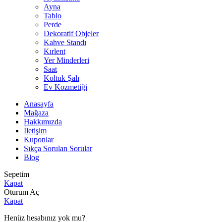
Ayna
Tablo
Perde
Dekoratif Objeler
Kahve Standı
Kırlent
Yer Minderleri
Saat
Koltuk Şalı
Ev Kozmetiği
Anasayfa
Mağaza
Hakkımızda
İletişim
Kuponlar
Sıkça Sorulan Sorular
Blog
Sepetim
Kapat
Oturum Aç
Kapat
Henüz hesabınız yok mu?