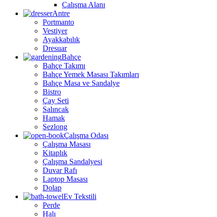
Çalışma Alanı
Antre
Portmanto
Vestiyer
Ayakkabılık
Dresuar
Bahçe
Bahçe Takımı
Bahçe Yemek Masası Takımları
Bahçe Masa ve Sandalye
Bistro
Çay Seti
Salıncak
Hamak
Şezlong
Çalışma Odası
Çalışma Masası
Kitaplık
Çalışma Sandalyesi
Duvar Rafı
Laptop Masası
Dolap
Ev Tekstili
Perde
Halı