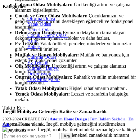
Çalışma Odası Mobilyaları:
Üretkenliği artırın ve çalışma
Kategoriler
alanınızı kişiselleştirin.
Çocuk ve Genç Odası Mobilyaları:
Çocuklarınızın ve
Oturma Odası
gençlerin hayal gücünü destekleyen eğlenceli ve fonksiyonel
Yatak Odası
tasarımlar.
Yemek Odası
Dekorasyon Ürünleri:
Evinizin detaylarını tamamlayan
Çocuk - Genç Odası
dekoratif öğeler, aynalar, tablolar ve daha fazlası.
Antre
Ev Tekstili:
Yatak örtüleri, perdeler, minderler ve bornozlar
Bahçe
gibi ev tekstili ürünleri.
Mutfak ve Banyo Mobilyaları:
Mutfak ve banyonuz için
Çalışma Odası
estetik ve fonksiyonel çözümler.
Ev Tekstili
Ofis Mobilyaları:
Üretkenliği artırın ve çalışma alanınızı
Mutfak - Banyo
konforla doldurun.
Dekorasyon
Oturma Odası Mobilyaları:
Rahatlık ve stilin mükemmel bir
Ofis Mobilyaları
kombinasyonu.
Yatak Odası Mobilyaları:
Kişisel rahatlamanın anahtarı.
Yemek Odası Mobilyaları:
Lezzet ve zarafetin buluştuğu
mekân.
Takip Et :
İnegöl Mobilyası Geleneği: Kalite ve Zanaatkarlık
2023-2024 CREATED BY |
Astorm Home Design
| Tüm Hakları Saklıdır. |
En
Astorm Home olarak, İnegöl mobilya geleneğini sürdürmekten
Soft
| Tarafından Yapıldı.
gurur duyuyoruz. İnegöl, mobilya üretimindeki uzmanlığı ve kaliteyi
temsil ediyor. Her ürünümüz, bu geleneksel zanaatkarlık mirasını
Ara