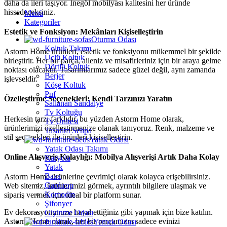
daha da ileri taşıyor. İnegöl mobilyası kalitesini her üründe
hissedeceksiniz.
Menü
Kategoriler
Estetik ve Fonksiyon: Mekânları Kişiselleştirin
Oturma Odası
Koltuk Takımı
Astorm Home ürünleri, estetik ve fonksiyonu mükemmel bir şekilde
Üçlü Koltuk
birleştirir. Her bir parça, aileniz ve misafirleriniz için bir araya gelme
Dörtlü Koltuk
noktası olacaktır. Tasarımlarımız sadece güzel değil, aynı zamanda
Berjer
işlevseldir.
Köşe Koltuk
Puf
Özelleştirme Seçenekleri: Kendi Tarzınızı Yaratın
Sallanan Sandalye
Tv Koltuğu
Herkesin tarzı farklıdır, bu yüzden Astorm Home olarak,
Tv Ünitesi
ürünlerimizi özelleştirmenize olanak tanıyoruz. Renk, malzeme ve
Tasarım Sehpa
stil seçenekleri ile ürünleri kişiselleştirin.
Yatak Odası
Yatak Odası Takımı
Online Alışveriş Kolaylığı: Mobilya Alışverişi Artık Daha Kolay
Karyola
Yatak
Baza
Astorm Home ürünlerine çevrimiçi olarak kolayca erişebilirsiniz.
Gardırop
Web sitemiz, ürünlerimizi görmek, ayrıntılı bilgilere ulaşmak ve
Komodin
sipariş vermek için ideal bir platform sunar.
Şifonyer
Ev dekorasyonunuzu hayal ettiğiniz gibi yapmak için bize katılın.
Giyinme Odası
Astorm Home olarak, her bir parçamızın sadece evinizi
Yemek Odası