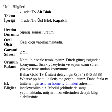
Ürün Bilgileri
-1 adet
Tv Alt Blok
Takım
İçeriği
-1 adet
Tv Üst Blok Kapaklı
Üretim
Sipariş sonrası üretim
Durumu
Özel
Özel ölçü yapılmamaktadır.
Ölçü
Garanti
2 Yıl
Süresi
Nemli bir bezle temizleyiniz. Direk güneş ışığından
Ürünün
koruyunuz. Sıcak yüzeylerin ve suyun uzun süreli
Bakımı
yüzeye temasından koruyunuz.
Bahar Gold Tv Ünitesi detayı için 0(534) 846 33 88
WhatsApp hattı ile iletişime geçebilirsiniz. Daha fazla tv
Ek
üniteleri için
astorm home tv üniteleri
adresini
Bilgiler
inceleyebilirsiniz. Modül şeklinde de satışı
yapılmaktadır, müşteri hizmetlerinden detaylı bilgi
alabilirsiniz.