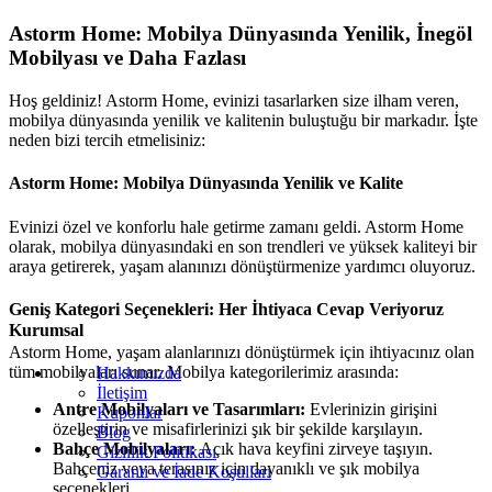
Astorm Home: Mobilya Dünyasında Yenilik, İnegöl
Mobilyası ve Daha Fazlası
Hoş geldiniz! Astorm Home, evinizi tasarlarken size ilham veren,
mobilya dünyasında yenilik ve kalitenin buluştuğu bir markadır. İşte
neden bizi tercih etmelisiniz:
Astorm Home: Mobilya Dünyasında Yenilik ve Kalite
Evinizi özel ve konforlu hale getirme zamanı geldi. Astorm Home
olarak, mobilya dünyasındaki en son trendleri ve yüksek kaliteyi bir
araya getirerek, yaşam alanınızı dönüştürmenize yardımcı oluyoruz.
Geniş Kategori Seçenekleri: Her İhtiyaca Cevap Veriyoruz
Kurumsal
Astorm Home, yaşam alanlarınızı dönüştürmek için ihtiyacınız olan
tüm mobilyaları sunar. Mobilya kategorilerimiz arasında:
Hakkımızda
İletişim
Antre Mobilyaları ve Tasarımları:
Evlerinizin girişini
Kuponlar
özelleştirin ve misafirlerinizi şık bir şekilde karşılayın.
Blog
Bahçe Mobilyaları:
Açık hava keyfini zirveye taşıyın.
Gizlilik Politikası
Bahçeniz veya terasınız için dayanıklı ve şık mobilya
Garanti ve İade Koşulları
seçenekleri.