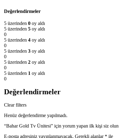
Değerlendirmeler
5 üzerinden
0
oy aldı
5 üzerinden
5
oy aldı
0
5 üzerinden
4
oy aldı
0
5 üzerinden
3
oy aldı
0
5 üzerinden
2
oy aldı
0
5 üzerinden
1
oy aldı
0
Değerlendirmeler
Clear filters
Henüz değerlendirme yapılmadı.
“Bahar Gold Tv Ünitesi” için yorum yapan ilk kişi siz olun
E-posta adresiniz yayınlanmayacak.
Gerekli alanlar
*
ile