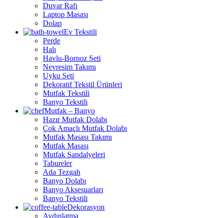
Duvar Rafı
Laptop Masası
Dolap
Ev Tekstili
Perde
Halı
Havlu-Bornoz Seti
Nevresim Takımı
Uyku Seti
Dekoratif Tekstil Ürünleri
Mutfak Tekstili
Banyo Tekstili
Mutfak – Banyo
Hazır Mutfak Dolabı
Çok Amaçlı Mutfak Dolabı
Mutfak Masası Takımı
Mutfak Masası
Mutfak Sandalyeleri
Tabureler
Ada Tezgah
Banyo Dolabı
Banyo Aksesuarları
Banyo Tekstili
Dekorasyon
Aydınlatma