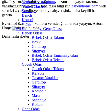
güzelleştirmekle kalmayacağını, aynı zamanda yaşam tarzınızı
Yemek Odası Takımı
yansıtacağını biliyoruz. Daha fazla bilgi için
astormhome.com
web
Yemek Masası
sitemizi ziyaret edin ve mobilya alışverişinizi daha keyifli hale
Sandalye
getirin.
Bench
Konsol
Evlerinizi özel kılın, konforu ve estetiği bir arada yaşayın. Astorm
Vitrin
Home, sizin için burada!
Genç Odası
Bebek Odası
Daha fazla göster
Bebek Odası Takımı
Beşik
Gardırop
Şifonyer
Bebek Odası Tamamlayıcıları
Bebek Odası Tekstili
Çocuk Odası
Çocuk Odası Takımı
Karyola
Tasarım Yataklar
Gardırop
Şifonyer
Komodin
Masa
Sandalye
Koltuk
Genç Odası