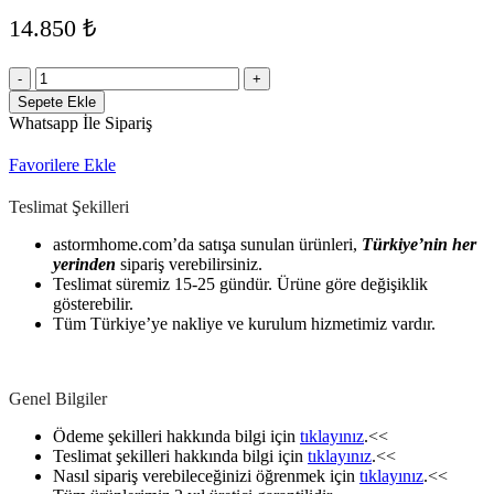
14.850
₺
Bahar
Gold
Sepete Ekle
Tv
Whatsapp İle Sipariş
Ünitesi
adet
Favorilere Ekle
Teslimat Şekilleri
astormhome.com’da satışa sunulan ürünleri,
Türkiye’nin her
yerinden
sipariş verebilirsiniz.
Teslimat süremiz 15-25 gündür. Ürüne göre değişiklik
gösterebilir.
Tüm Türkiye’ye nakliye ve kurulum hizmetimiz vardır.
Genel Bilgiler
Ödeme şekilleri hakkında bilgi için
tıklayınız
.<<
Teslimat şekilleri hakkında bilgi için
tıklayınız
.<<
Nasıl sipariş verebileceğinizi öğrenmek için
tıklayınız
.<<