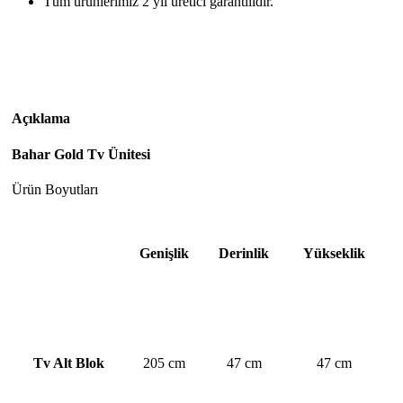
Tüm ürünlerimiz 2 yıl üretici garantilidir.
Açıklama
Bahar Gold Tv Ünitesi
Ürün Boyutları
Genişlik
Derinlik
Yükseklik
Tv Alt Blok
205 cm
47 cm
47 cm