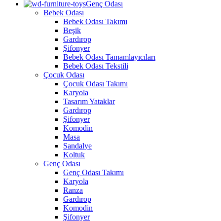
Genç Odası
Bebek Odası
Bebek Odası Takımı
Beşik
Gardırop
Şifonyer
Bebek Odası Tamamlayıcıları
Bebek Odası Tekstili
Çocuk Odası
Çocuk Odası Takımı
Karyola
Tasarım Yataklar
Gardırop
Şifonyer
Komodin
Masa
Sandalye
Koltuk
Genç Odası
Genç Odası Takımı
Karyola
Ranza
Gardırop
Komodin
Şifonyer