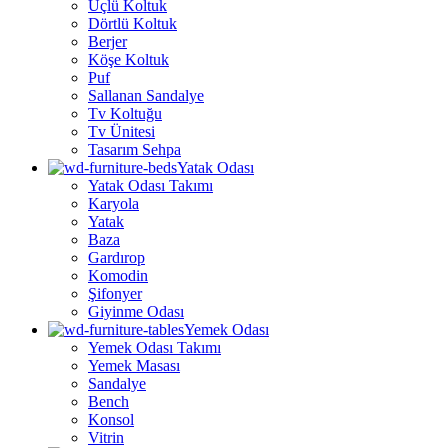
Üçlü Koltuk
Dörtlü Koltuk
Berjer
Köşe Koltuk
Puf
Sallanan Sandalye
Tv Koltuğu
Tv Ünitesi
Tasarım Sehpa
Yatak Odası
Yatak Odası Takımı
Karyola
Yatak
Baza
Gardırop
Komodin
Şifonyer
Giyinme Odası
Yemek Odası
Yemek Odası Takımı
Yemek Masası
Sandalye
Bench
Konsol
Vitrin