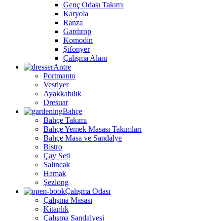
Genç Odası Takımı
Karyola
Ranza
Gardırop
Komodin
Şifonyer
Çalışma Alanı
Antre
Portmanto
Vestiyer
Ayakkabılık
Dresuar
Bahçe
Bahçe Takımı
Bahçe Yemek Masası Takımları
Bahçe Masa ve Sandalye
Bistro
Çay Seti
Salıncak
Hamak
Şezlong
Çalışma Odası
Çalışma Masası
Kitaplık
Çalışma Sandalyesi