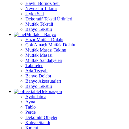
Havlu-Bornoz Seti
Nevresim Takımı
Uyku Seti
Dekoratif Tekstil Ürünleri
Mutfak Tekstili
Banyo Tekstili
Mutfak – Banyo
Hazır Mutfak Dolabı
Çok Amaçlı Mutfak Dolabı
Mutfak Masası Takımı
Mutfak Masası
Mutfak Sandalyeleri
Tabureler
Ada Tezgah
Banyo Dolabı
Banyo Aksesuarları
Banyo Tekstili
Dekorasyon
Aydınlatma
Ayna
Tablo
Perde
Dekoratif Objeler
Kahve Standı
Kırlent