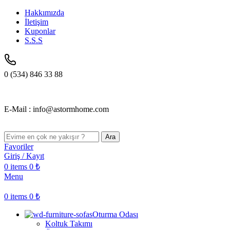
Hakkımızda
İletişim
Kuponlar
S.S.S
0 (534) 846 33 88
E-Mail : info@astormhome.com
Ara
Favoriler
Giriş / Kayıt
0
items
0
₺
Menu
0
items
0
₺
Oturma Odası
Koltuk Takımı