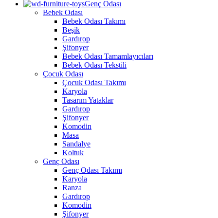
Genç Odası
Bebek Odası
Bebek Odası Takımı
Beşik
Gardırop
Şifonyer
Bebek Odası Tamamlayıcıları
Bebek Odası Tekstili
Çocuk Odası
Çocuk Odası Takımı
Karyola
Tasarım Yataklar
Gardırop
Şifonyer
Komodin
Masa
Sandalye
Koltuk
Genç Odası
Genç Odası Takımı
Karyola
Ranza
Gardırop
Komodin
Şifonyer