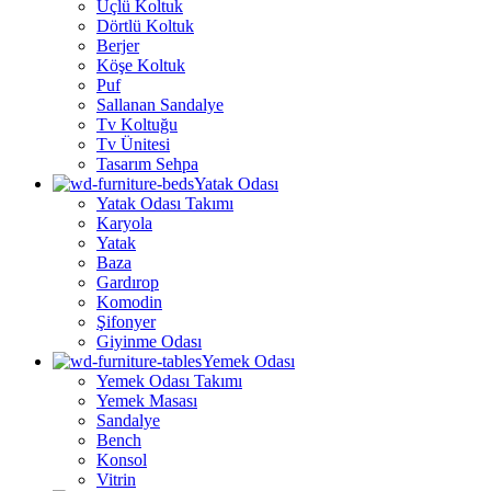
Üçlü Koltuk
Dörtlü Koltuk
Berjer
Köşe Koltuk
Puf
Sallanan Sandalye
Tv Koltuğu
Tv Ünitesi
Tasarım Sehpa
Yatak Odası
Yatak Odası Takımı
Karyola
Yatak
Baza
Gardırop
Komodin
Şifonyer
Giyinme Odası
Yemek Odası
Yemek Odası Takımı
Yemek Masası
Sandalye
Bench
Konsol
Vitrin