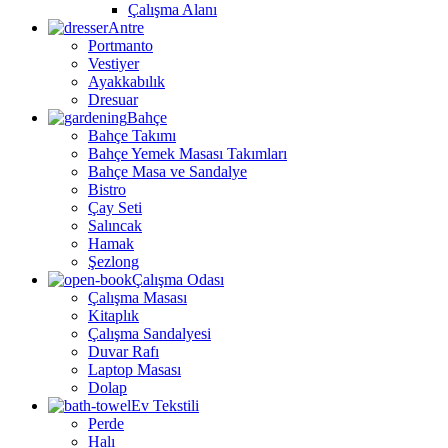
Çalışma Alanı
Antre
Portmanto
Vestiyer
Ayakkabılık
Dresuar
Bahçe
Bahçe Takımı
Bahçe Yemek Masası Takımları
Bahçe Masa ve Sandalye
Bistro
Çay Seti
Salıncak
Hamak
Şezlong
Çalışma Odası
Çalışma Masası
Kitaplık
Çalışma Sandalyesi
Duvar Rafı
Laptop Masası
Dolap
Ev Tekstili
Perde
Halı