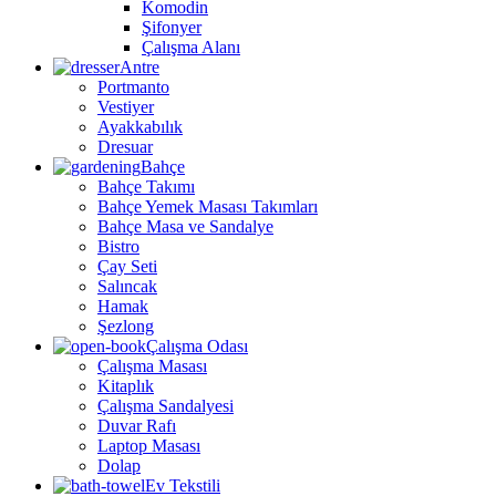
Komodin
Şifonyer
Çalışma Alanı
Antre
Portmanto
Vestiyer
Ayakkabılık
Dresuar
Bahçe
Bahçe Takımı
Bahçe Yemek Masası Takımları
Bahçe Masa ve Sandalye
Bistro
Çay Seti
Salıncak
Hamak
Şezlong
Çalışma Odası
Çalışma Masası
Kitaplık
Çalışma Sandalyesi
Duvar Rafı
Laptop Masası
Dolap
Ev Tekstili