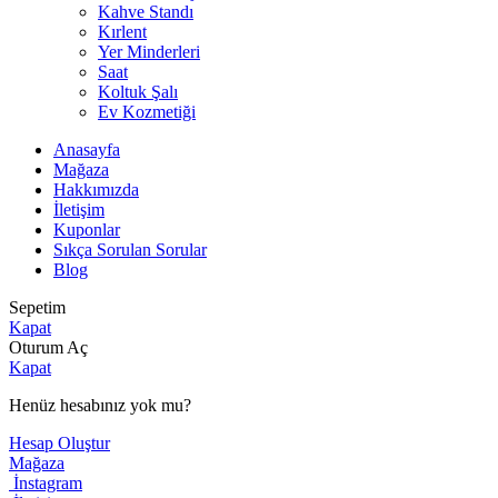
Kahve Standı
Kırlent
Yer Minderleri
Saat
Koltuk Şalı
Ev Kozmetiği
Anasayfa
Mağaza
Hakkımızda
İletişim
Kuponlar
Sıkça Sorulan Sorular
Blog
Sepetim
Kapat
Oturum Aç
Kapat
Henüz hesabınız yok mu?
Hesap Oluştur
Mağaza
İnstagram