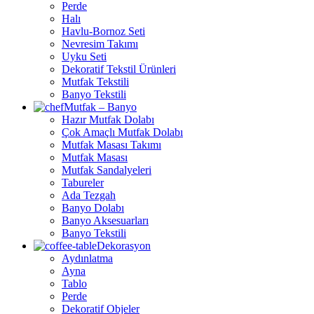
Perde
Halı
Havlu-Bornoz Seti
Nevresim Takımı
Uyku Seti
Dekoratif Tekstil Ürünleri
Mutfak Tekstili
Banyo Tekstili
Mutfak – Banyo
Hazır Mutfak Dolabı
Çok Amaçlı Mutfak Dolabı
Mutfak Masası Takımı
Mutfak Masası
Mutfak Sandalyeleri
Tabureler
Ada Tezgah
Banyo Dolabı
Banyo Aksesuarları
Banyo Tekstili
Dekorasyon
Aydınlatma
Ayna
Tablo
Perde
Dekoratif Objeler