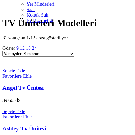
Yer Minderleri
Saat
Koltuk Şalı
TV Üniteleri Modelleri
Ev Kozmetiği
31 sonuçtan 1-12 arası gösteriliyor
Göster
9
12
18
24
Sepete Ekle
Favorilere Ekle
Angel Tv Ünitesi
39.665
₺
Sepete Ekle
Favorilere Ekle
Ashley Tv Ünitesi