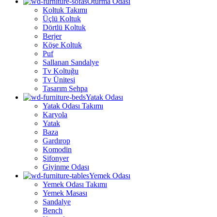
Oturma Odası
Koltuk Takımı
Üçlü Koltuk
Dörtlü Koltuk
Berjer
Köşe Koltuk
Puf
Sallanan Sandalye
Tv Koltuğu
Tv Ünitesi
Tasarım Sehpa
Yatak Odası
Yatak Odası Takımı
Karyola
Yatak
Baza
Gardırop
Komodin
Şifonyer
Giyinme Odası
Yemek Odası
Yemek Odası Takımı
Yemek Masası
Sandalye
Bench