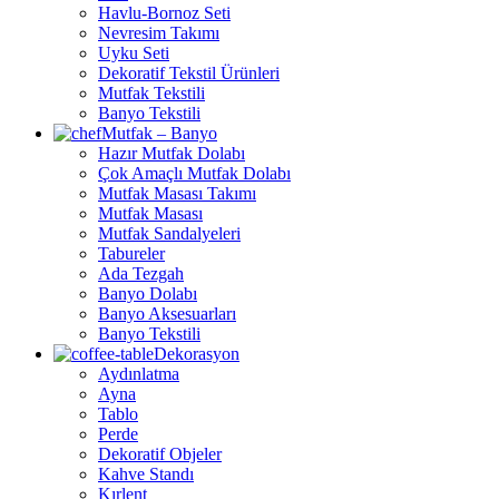
Havlu-Bornoz Seti
Nevresim Takımı
Uyku Seti
Dekoratif Tekstil Ürünleri
Mutfak Tekstili
Banyo Tekstili
Mutfak – Banyo
Hazır Mutfak Dolabı
Çok Amaçlı Mutfak Dolabı
Mutfak Masası Takımı
Mutfak Masası
Mutfak Sandalyeleri
Tabureler
Ada Tezgah
Banyo Dolabı
Banyo Aksesuarları
Banyo Tekstili
Dekorasyon
Aydınlatma
Ayna
Tablo
Perde
Dekoratif Objeler
Kahve Standı
Kırlent