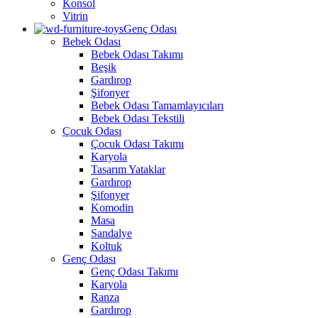
Konsol
Vitrin
Genç Odası
Bebek Odası
Bebek Odası Takımı
Beşik
Gardırop
Şifonyer
Bebek Odası Tamamlayıcıları
Bebek Odası Tekstili
Çocuk Odası
Çocuk Odası Takımı
Karyola
Tasarım Yataklar
Gardırop
Şifonyer
Komodin
Masa
Sandalye
Koltuk
Genç Odası
Genç Odası Takımı
Karyola
Ranza
Gardırop