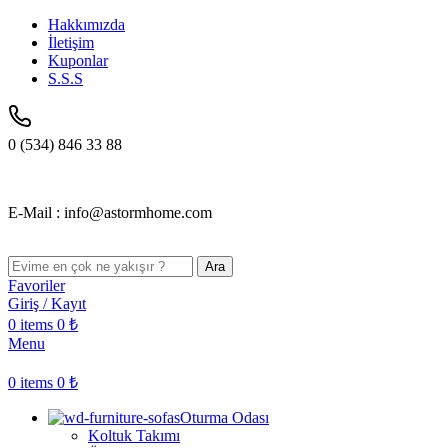
Hakkımızda
İletişim
Kuponlar
S.S.S
0 (534) 846 33 88
E-Mail : info@astormhome.com
Ara
Favoriler
Giriş / Kayıt
0
items
0
₺
Menu
0
items
0
₺
Oturma Odası
Koltuk Takımı