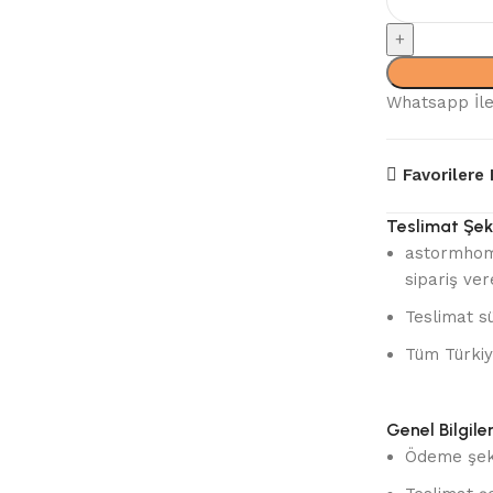
Sehpa
adet
Whatsapp İle
Favorilere 
Teslimat Şeki
astormhome
sipariş vere
Teslimat sü
Tüm Türkiy
Genel Bilgile
Ödeme şeki