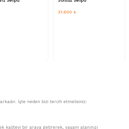
eviz Sehpa
Sonsuz Sehpa
31.600
₺
kadır. İşte neden bizi tercih etmelisiniz:
 kaliteyi bir araya getirerek, yaşam alanınızı