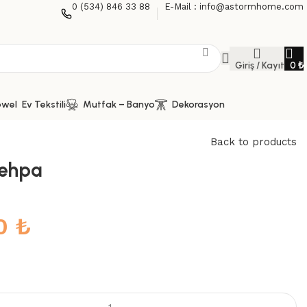
0 (534) 846 33 88
E-Mail : info@astormhome.com
Giriş / Kayıt
0
₺
Ev Tekstili
Mutfak – Banyo
Dekorasyon
Back to products
Sehpa
60
₺