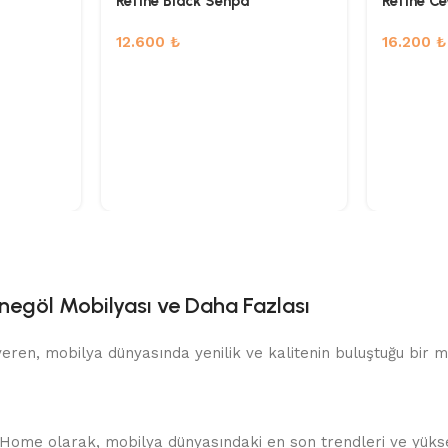
Refine Black Sehpa
Refine C
12.600
₺
16.200
₺
negöl Mobilyası ve Daha Fazlası
ren, mobilya dünyasında yenilik ve kalitenin buluştuğu bir mar
 Home olarak, mobilya dünyasındaki en son trendleri ve yüksek