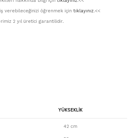
killeri hakkında bilgi için
tıklayınız
.<<
iş verebileceğinizi öğrenmek için
tıklayınız
.<<
imiz 2 yıl üretici garantilidir.
YÜKSEKLIK
42 cm