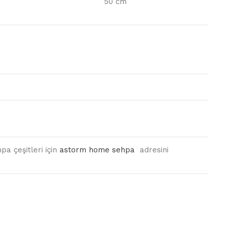
50 cm
pa çeşitleri için
astorm home sehpa
adresini