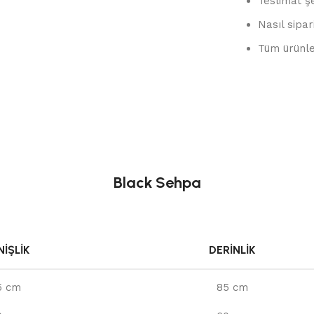
Teslimat şe
Nasıl sipar
Tüm ürünler
Black Sehpa
IŞLIK
DERINLIK
5 cm
85 cm