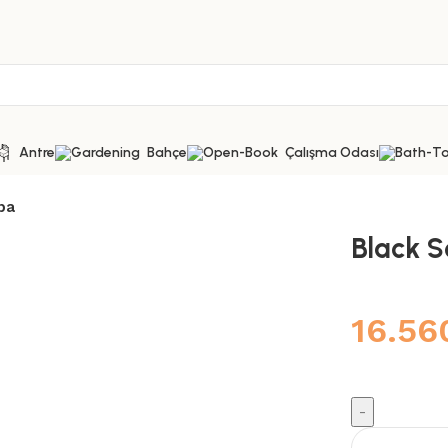
Antre
Bahçe
Çalışma Odası
pa
Black 
16.5
Black