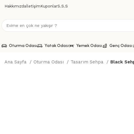
Hakkımızda
İletişim
Kuponlar
S.S.S
Oturma Odası
Yatak Odası
Yemek Odası
Genç Odası
Ana Sayfa
Oturma Odası
Tasarım Sehpa
Black Seh
Büyütmek için tıklayın