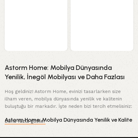
Astorm Home: Mobilya Dünyasında
Yenilik, İnegöl Mobilyası ve Daha Fazlası
Hoş geldiniz! Astorm Home, evinizi tasarlarken size
ilham veren, mobilya dünyasında yenilik ve kalitenin
buluştuğu bir markadır. İşte neden bizi tercih etmelisiniz:
Astorm Home: Mobilya Dünyasında Yenilik ve Kalite
Daha fazla göster
Evinizi özel ve konforlu hale getirme zamanı geldi.