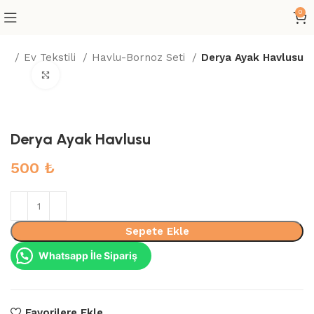
0
fa
Ev Tekstili
Havlu-Bornoz Seti
Derya Ayak Havlusu
Büyütmek için tıklayın
Derya Ayak Havlusu
500
₺
Sepete Ekle
Whatsapp İle Sipariş
Favorilere Ekle