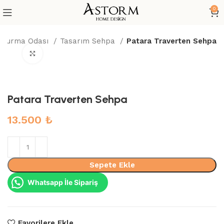
0
Oturma Odası
Tasarım Sehpa
Patara Traverten Sehpa
Büyütmek için tıklayın
Patara Traverten Sehpa
13.500
₺
Sepete Ekle
Whatsapp İle Sipariş
Favorilere Ekle