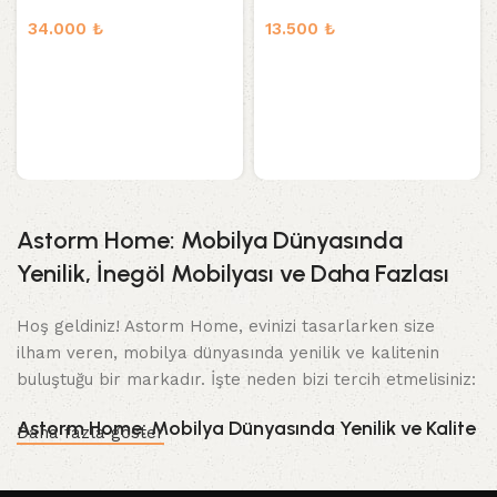
34.000
₺
13.500
₺
Astorm Home: Mobilya Dünyasında
Yenilik, İnegöl Mobilyası ve Daha Fazlası
Hoş geldiniz! Astorm Home, evinizi tasarlarken size
ilham veren, mobilya dünyasında yenilik ve kalitenin
buluştuğu bir markadır. İşte neden bizi tercih etmelisiniz:
Astorm Home: Mobilya Dünyasında Yenilik ve Kalite
Daha fazla göster
Evinizi özel ve konforlu hale getirme zamanı geldi.