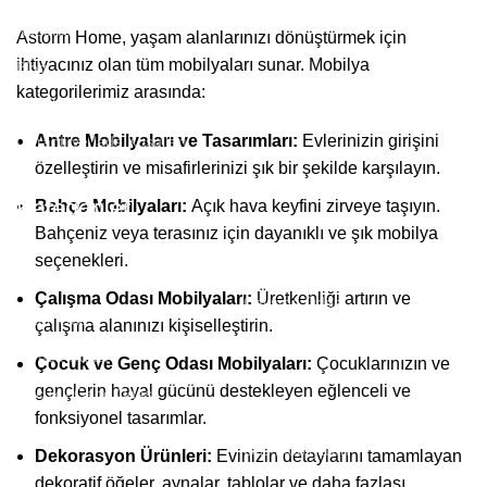
Kuponlar
Astorm Home, yaşam alanlarınızı dönüştürmek için
ihtiyacınız olan tüm mobilyaları sunar. Mobilya
Blog
kategorilerimiz arasında:
Gizlilik Politikası
Antre Mobilyaları ve Tasarımları:
Evlerinizin girişini
Garanti ve İade Koşulları
özelleştirin ve misafirlerinizi şık bir şekilde karşılayın.
Kategoriler
Bahçe Mobilyaları:
Açık hava keyfini zirveye taşıyın.
Bahçeniz veya terasınız için dayanıklı ve şık mobilya
seçenekleri.
Oturma Odası
Çalışma Odası Mobilyaları:
Üretkenliği artırın ve
Çalışma Odası
Yatak Odası
çalışma alanınızı kişiselleştirin.
Ev Tekstili
Yemek Odası
Çocuk ve Genç Odası Mobilyaları:
Çocuklarınızın ve
Mutfak - Banyo
gençlerin hayal gücünü destekleyen eğlenceli ve
Çocuk - Genç Odası
Dekorasyon
fonksiyonel tasarımlar.
Antre
Ofis Mobilyaları
Dekorasyon Ürünleri:
Evinizin detaylarını tamamlayan
Bahçe
dekoratif öğeler, aynalar, tablolar ve daha fazlası.