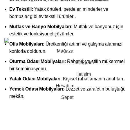
Ev Tekstili:
Yatak örtüleri, perdeler, minderler ve
Takip Et :
bornozlar gibi ev tekstili ürünleri.
Mutfak ve Banyo Mobilyaları:
Mutfak ve banyonuz için
2023-2024 CREATED BY |
Astorm Home Design
| Tüm Hakları
estetik ve fonksiyonel çözümler.
Saklıdır. |
En Soft
| Tarafından Yapıldı.
Ofis Mobilyaları:
Üretkenliği artırın ve çalışma alanınızı
Mağaza
konforla doldurun.
Oturma Odası Mobilyaları:
Rahatlık ve stilin mükemmel
İnstagram
bir kombinasyonu.
İletişim
Yatak Odası Mobilyaları:
Kişisel rahatlamanın anahtarı.
Hesabım
Yemek Odası Mobilyaları:
Lezzet ve zarafetin buluştuğu
mekân.
Sepet
İnegöl Mobilyası Geleneği: Kalite ve Zanaatkarlık
Astorm Home olarak, İnegöl mobilya geleneğini
sürdürmekten gurur duyuyoruz. İnegöl, mobilya