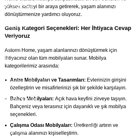
Kurumsal
yüksek kaliteyi bir araya getirerek, yaşam alanınızı
dönüştürmenize yardımcı oluyoruz.
Hakkımızda
Geniş Kategori Seçenekleri: Her İhtiyaca Cevap
Veriyoruz
İletişim
Kuponlar
Astorm Home, yaşam alanlarınızı dönüştürmek için
ihtiyacınız olan tüm mobilyaları sunar. Mobilya
Blog
kategorilerimiz arasında:
Gizlilik Politikası
Antre Mobilyaları ve Tasarımları:
Evlerinizin girişini
Garanti ve İade Koşulları
özelleştirin ve misafirlerinizi şık bir şekilde karşılayın.
Kategoriler
Bahçe Mobilyaları:
Açık hava keyfini zirveye taşıyın.
Bahçeniz veya terasınız için dayanıklı ve şık mobilya
seçenekleri.
Oturma Odası
Çalışma Odası Mobilyaları:
Üretkenliği artırın ve
Çalışma Odası
Yatak Odası
çalışma alanınızı kişiselleştirin.
Ev Tekstili