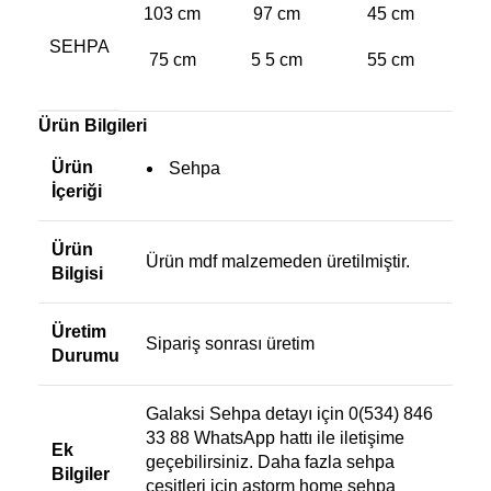
103 cm
97 cm
45 cm
SEHPA
75 cm
5 5 cm
55 cm
Ürün Bilgileri
Ürün
Sehpa
İçeriği
Ürün
Ürün mdf malzemeden üretilmiştir.
Bilgisi
Üretim
Sipariş sonrası üretim
Durumu
Galaksi Sehpa detayı için 0(534) 846
33 88 WhatsApp hattı ile iletişime
Ek
geçebilirsiniz. Daha fazla sehpa
Bilgiler
çeşitleri için
astorm home sehpa