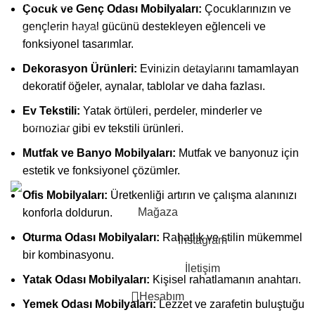
Yemek Odası
Çocuk ve Genç Odası Mobilyaları:
Çocuklarınızın ve
Mutfak - Banyo
gençlerin hayal gücünü destekleyen eğlenceli ve
Çocuk - Genç Odası
Dekorasyon
fonksiyonel tasarımlar.
Antre
Ofis Mobilyaları
Dekorasyon Ürünleri:
Evinizin detaylarını tamamlayan
Bahçe
dekoratif öğeler, aynalar, tablolar ve daha fazlası.
Ev Tekstili:
Yatak örtüleri, perdeler, minderler ve
Takip Et :
bornozlar gibi ev tekstili ürünleri.
Mutfak ve Banyo Mobilyaları:
Mutfak ve banyonuz için
2023-2024 CREATED BY |
Astorm Home Design
| Tüm Hakları
estetik ve fonksiyonel çözümler.
Saklıdır. |
En Soft
| Tarafından Yapıldı.
Ofis Mobilyaları:
Üretkenliği artırın ve çalışma alanınızı
Mağaza
konforla doldurun.
Oturma Odası Mobilyaları:
Rahatlık ve stilin mükemmel
İnstagram
bir kombinasyonu.
İletişim
Yatak Odası Mobilyaları:
Kişisel rahatlamanın anahtarı.
Hesabım
Yemek Odası Mobilyaları:
Lezzet ve zarafetin buluştuğu