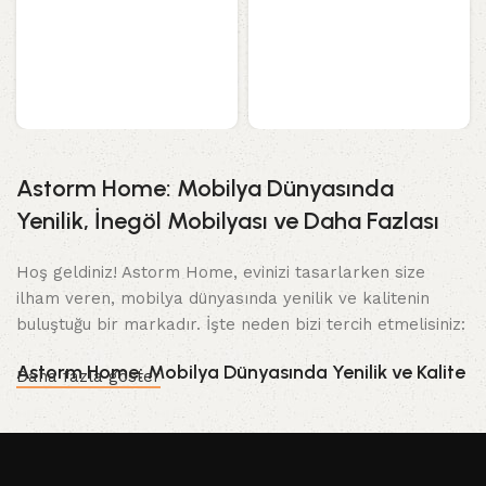
Astorm Home: Mobilya Dünyasında
Yenilik, İnegöl Mobilyası ve Daha Fazlası
Hoş geldiniz! Astorm Home, evinizi tasarlarken size
ilham veren, mobilya dünyasında yenilik ve kalitenin
buluştuğu bir markadır. İşte neden bizi tercih etmelisiniz:
Astorm Home: Mobilya Dünyasında Yenilik ve Kalite
Daha fazla göster
Evinizi özel ve konforlu hale getirme zamanı geldi.
Astorm Home olarak, mobilya dünyasındaki en son
trendleri ve yüksek kaliteyi bir araya getirerek, yaşam