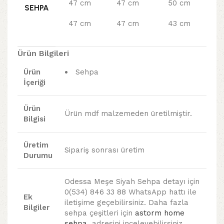
47 cm
47 cm
50 cm
SEHPA
47 cm
47 cm
43 cm
Ürün Bilgileri
Ürün
Sehpa
İçeriği
Ürün
Ürün mdf malzemeden üretilmiştir.
Bilgisi
Üretim
Sipariş sonrası üretim
Durumu
Odessa Meşe Siyah Sehpa detayı için
0(534) 846 33 88 WhatsApp hattı ile
Ek
iletişime geçebilirsiniz. Daha fazla
Bilgiler
sehpa çeşitleri için
astorm home
sehpa
adresini inceleyebilirsiniz.