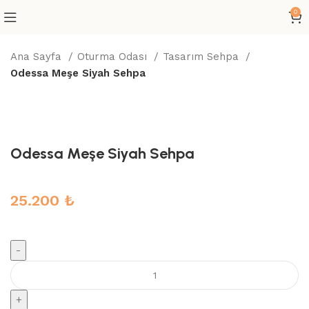
0
Ana Sayfa
Oturma Odası
Tasarım Sehpa
Odessa Meşe Siyah Sehpa
Büyütmek için tıklayın
Odessa Meşe Siyah Sehpa
25.200
₺
Odessa
Meşe
Siyah