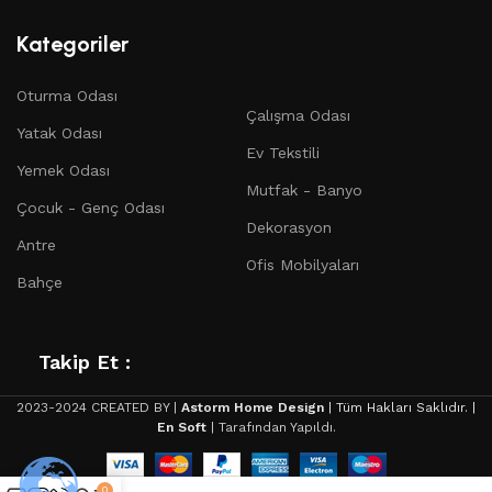
Bahçe Mobilyaları:
Açık hava keyfini zirveye taşıyın.
Kategoriler
Bahçeniz veya terasınız için dayanıklı ve şık mobilya
seçenekleri.
Oturma Odası
Çalışma Odası Mobilyaları:
Üretkenliği artırın ve
Çalışma Odası
Yatak Odası
çalışma alanınızı kişiselleştirin.
Ev Tekstili
Yemek Odası
Çocuk ve Genç Odası Mobilyaları:
Çocuklarınızın ve
Mutfak - Banyo
gençlerin hayal gücünü destekleyen eğlenceli ve
Çocuk - Genç Odası
Dekorasyon
fonksiyonel tasarımlar.
Antre
Ofis Mobilyaları
Dekorasyon Ürünleri:
Evinizin detaylarını tamamlayan
Bahçe
dekoratif öğeler, aynalar, tablolar ve daha fazlası.
Ev Tekstili:
Yatak örtüleri, perdeler, minderler ve
bornozlar gibi ev tekstili ürünleri.
Takip Et :
Mutfak ve Banyo Mobilyaları:
Mutfak ve banyonuz için
2023-2024 CREATED BY |
Astorm Home Design
| Tüm Hakları Saklıdır. |
estetik ve fonksiyonel çözümler.
En Soft
| Tarafından Yapıldı.
Ofis Mobilyaları:
Üretkenliği artırın ve çalışma
alanınızı konforla doldurun.
0